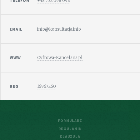
TELEFON
+48 732 098 098
EMAIL
info@konsultacja.info
WWW
Cyfrowa-Kancelaria.pl
REG
16967260
FORMULARZ
REGULAMIN
KLAUZULA