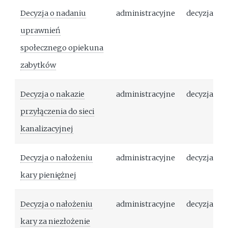
Decyzja o nadaniu
administracyjne
decyzja
uprawnień
społecznego opiekuna
zabytków
Decyzja o nakazie
administracyjne
decyzja
przyłączenia do sieci
kanalizacyjnej
Decyzja o nałożeniu
administracyjne
decyzja
kary pieniężnej
Decyzja o nałożeniu
administracyjne
decyzja
kary za niezłożenie