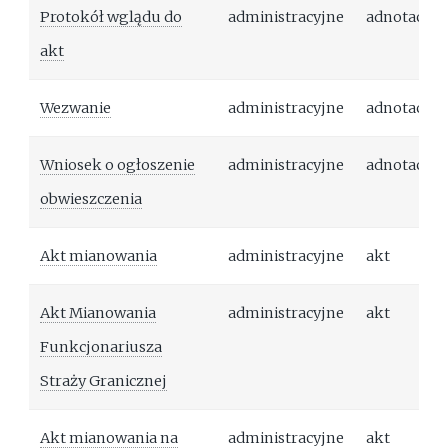
Protokół wglądu do
administracyjne
adnotacja
akt
Wezwanie
administracyjne
adnotacja
Wniosek o ogłoszenie
administracyjne
adnotacja
obwieszczenia
Akt mianowania
administracyjne
akt
Akt Mianowania
administracyjne
akt
Funkcjonariusza
Straży Granicznej
Akt mianowania na
administracyjne
akt