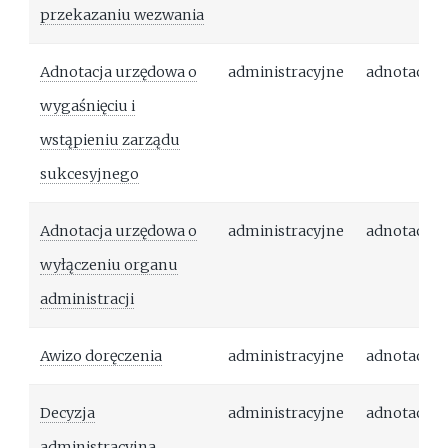
przekazaniu wezwania
Adnotacja urzędowa o
administracyjne
adnotacja
wygaśnięciu i
wstąpieniu zarządu
sukcesyjnego
Adnotacja urzędowa o
administracyjne
adnotacja
wyłączeniu organu
administracji
Awizo doręczenia
administracyjne
adnotacja
Decyzja
administracyjne
adnotacja
administracyjna