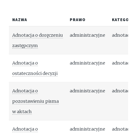
NAZWA
PRAWO
KATEGORIA
Adnotacja o doręczeniu
administracyjne
adnotacja
zastępczym
Adnotacja o
administracyjne
adnotacja
ostateczności decyzji
Adnotacja o
administracyjne
adnotacja
pozostawieniu pisma
w aktach
Adnotacja o
administracyjne
adnotacja