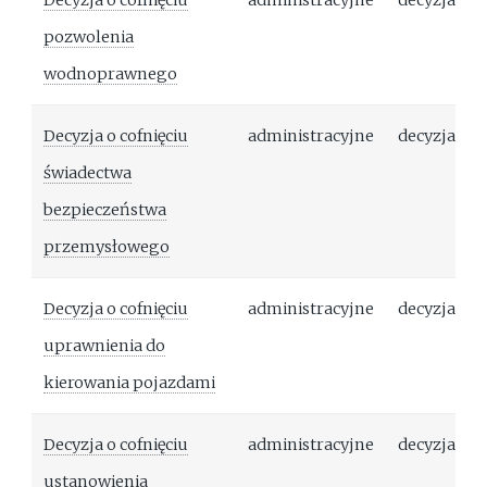
Decyzja o cofnięciu
administracyjne
decyzja
pozwolenia
wodnoprawnego
Decyzja o cofnięciu
administracyjne
decyzja
świadectwa
bezpieczeństwa
przemysłowego
Decyzja o cofnięciu
administracyjne
decyzja
uprawnienia do
kierowania pojazdami
Decyzja o cofnięciu
administracyjne
decyzja
ustanowienia