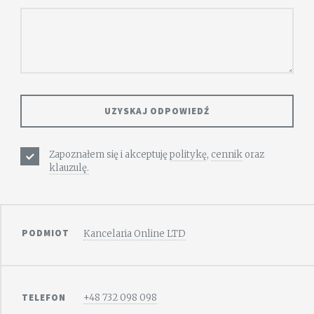
Zapoznałem się i akceptuję
politykę
,
cennik
oraz
klauzulę.
PODMIOT
Kancelaria Online LTD
TELEFON
+48 732 098 098