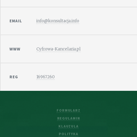
EMAIL
info@konsultacja.info
WWW
Cyfrowa-Kancelaria.pl
REG
16967260
FORMULARZ
REGULAMIN
KLAUZULA
POLITYKA