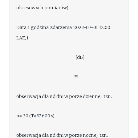
okresowych pomiarów)
Data i godzina zdarzenia 2023-07-01 12:00
LAE, i
[dB]
75
obserwacja dla nd dni w porze dziennej: tzn.
n= 30 (T=57 600 s)
obserwacja dla nd dni w porze nocnej: tzn.