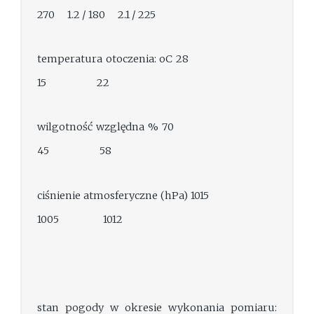
270 1.2 / 180 2.1 / 225
temperatura otoczenia: oC 28
15 22
wilgotność względna % 70
45 58
ciśnienie atmosferyczne (hPa) 1015
1005 1012
stan pogody w okresie wykonania pomiaru: