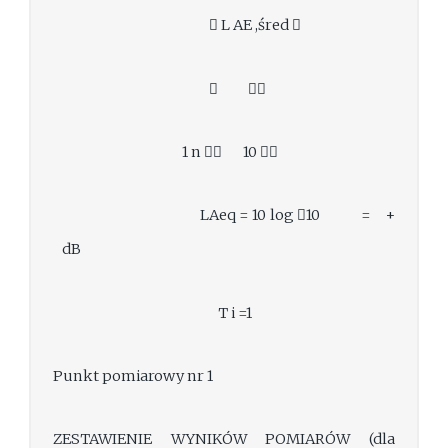
 L AE ,śred 
 
1 n  10 
LAeq = 10 log 10 = +
dB
T i =1
Punkt pomiarowy nr 1
ZESTAWIENIE WYNIKÓW POMIARÓW (dla