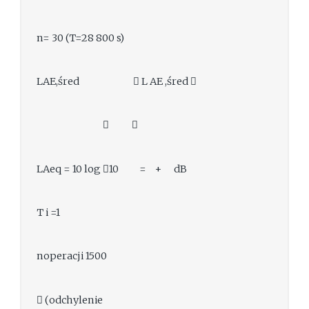
n= 30 (T=28 800 s)
LAE,śred  L AE ,śred 
 
LAeq = 10 log 10 = + dB
T i =1
noperacji 1500
 (odchylenie