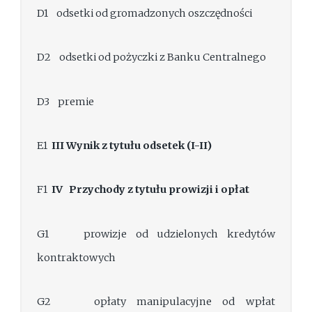
D1 odsetki od gromadzonych oszczędności
D2 odsetki od pożyczki z Banku Centralnego
D3 premie
E1
III
Wynik z tytułu odsetek (I-II)
F1
IV
Przychody z tytułu prowizji i opłat
G1 prowizje od udzielonych kredytów
kontraktowych
G2 opłaty manipulacyjne od wpłat