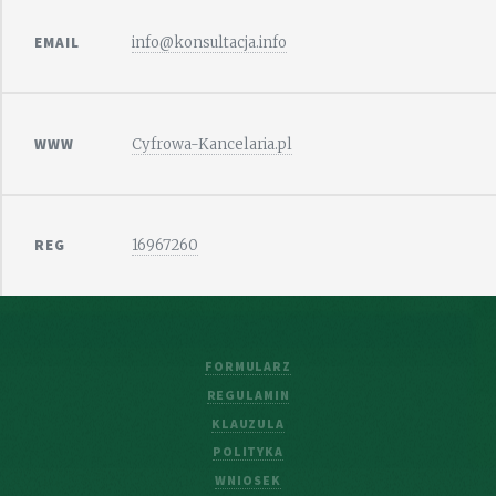
EMAIL
info@konsultacja.info
WWW
Cyfrowa-Kancelaria.pl
REG
16967260
FORMULARZ
REGULAMIN
KLAUZULA
POLITYKA
WNIOSEK