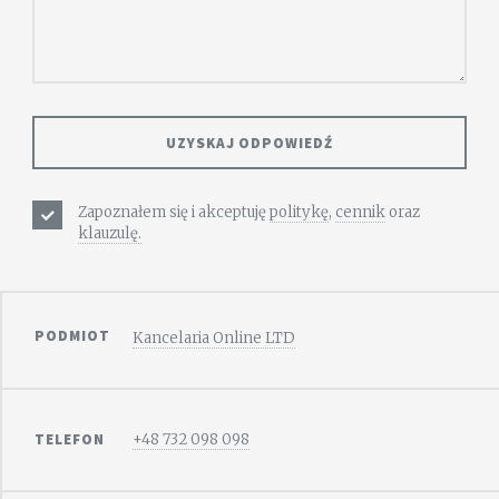
Zapoznałem się i akceptuję
politykę
,
cennik
oraz
klauzulę.
PODMIOT
Kancelaria Online LTD
TELEFON
+48 732 098 098