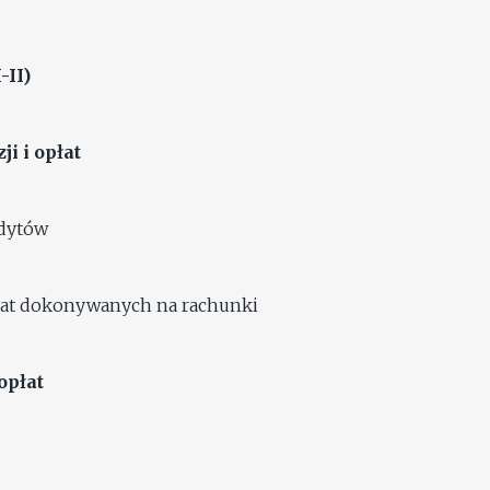
-II)
ji i opłat
edytów
łat dokonywanych na rachunki
 opłat