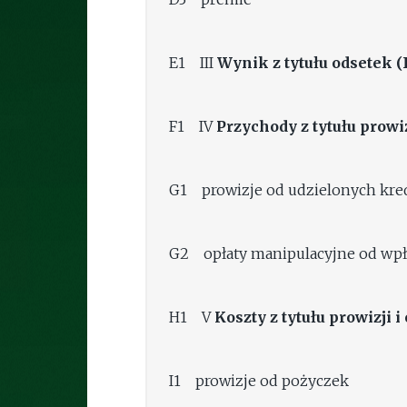
E1 III
Wynik z tytułu odsetek (I
F1 IV
Przychody z tytułu prowiz
G1 prowizje od udzielonych kr
G2 opłaty manipulacyjne od wp
H1 V
Koszty z tytułu prowizji i
I1 prowizje od pożyczek