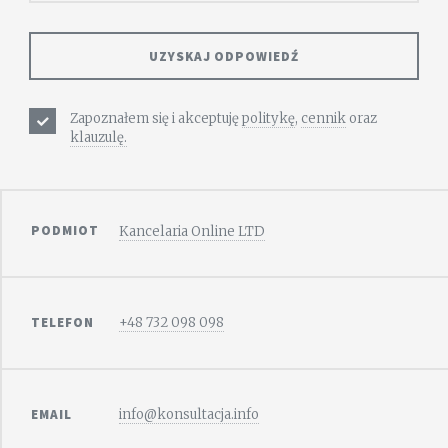
Zapoznałem się i akceptuję
politykę
,
cennik
oraz
klauzulę.
PODMIOT
Kancelaria Online LTD
TELEFON
+48 732 098 098
EMAIL
info@konsultacja.info