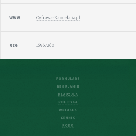
WWW
Cyfrowa-Kancelaria.pl
REG
16967260
FORMULARZ
REGULAMIN
KLAUZULA
POLITYKA
WNIOSEK
CENNIK
RODO