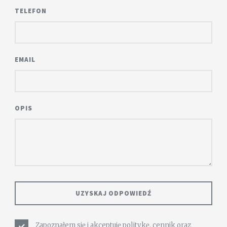
TELEFON
EMAIL
OPIS
Zapoznałem się i akceptuję
politykę
,
cennik
oraz