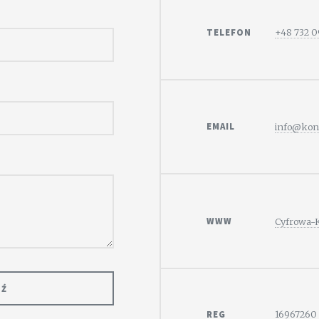
TELEFON
+48 732 
EMAIL
info@kons
WWW
Cyfrowa-K
REG
16967260