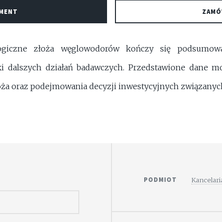
UMENT
ZAMÓ
logiczne złoża węglowodorów kończy się podsumo
ki dalszych działań badawczych. Przedstawione dane m
złoża oraz podejmowania decyzji inwestycyjnych związany
PODMIOT
Kancelari