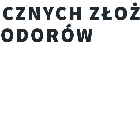
ICZNYCH ZŁO
WODORÓW