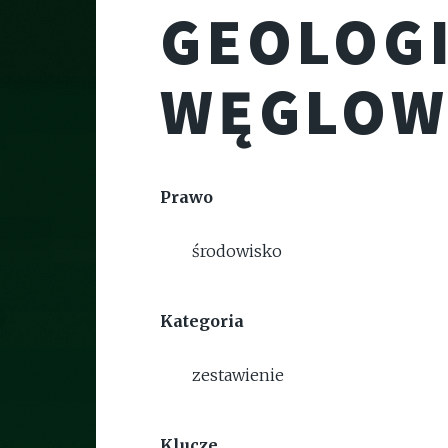
GEOLOG
WĘGLO
Prawo
środowisko
Kategoria
zestawienie
Klucze