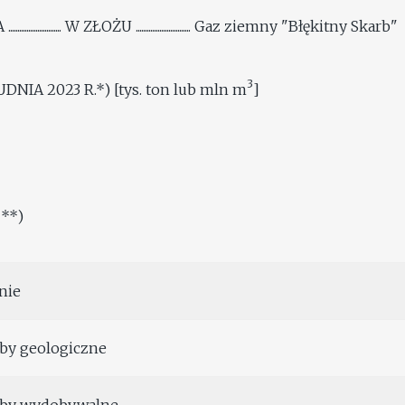
........... W ZŁOŻU .............................. Gaz ziemny "Błękitny Skarb"
3
IA 2023 R.*) [tys. ton lub mln m
]
 **)
nie
by geologiczne