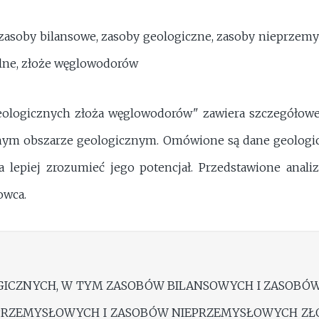
, zasoby bilansowe, zasoby geologiczne, zasoby nieprzem
ne, złoże węglowodorów
ologicznych złoża węglowodorów" zawiera szczegółowe 
ym obszarze geologicznym. Omówione są dane geologic
 lepiej zrozumieć jego potencjał. Przedstawione anal
owca.
GICZNYCH, W TYM ZASOBÓW BILANSOWYCH I ZASOBÓ
PRZEMYSŁOWYCH I ZASOBÓW NIEPRZEMYSŁOWYCH Z