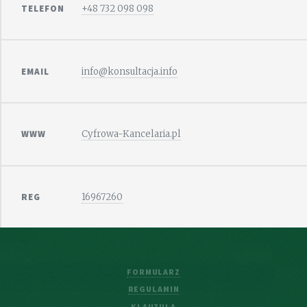
TELEFON
+48 732 098 098
EMAIL
info@konsultacja.info
WWW
Cyfrowa-Kancelaria.pl
REG
16967260
FORMULARZ
REGULAMIN
KLAUZULA