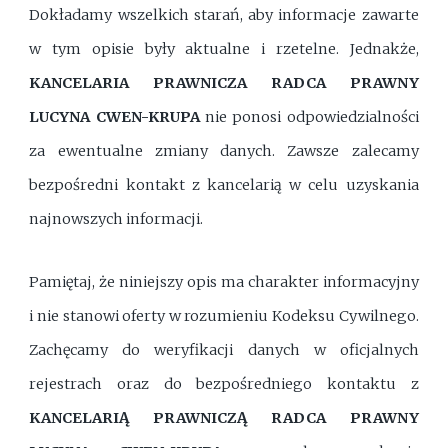
Dokładamy wszelkich starań, aby informacje zawarte
w tym opisie były aktualne i rzetelne. Jednakże,
KANCELARIA PRAWNICZA RADCA PRAWNY
LUCYNA CWEN-KRUPA
nie ponosi odpowiedzialności
za ewentualne zmiany danych. Zawsze zalecamy
bezpośredni kontakt z kancelarią w celu uzyskania
najnowszych informacji.
Pamiętaj, że niniejszy opis ma charakter informacyjny
i nie stanowi oferty w rozumieniu Kodeksu Cywilnego.
Zachęcamy do weryfikacji danych w oficjalnych
rejestrach oraz do bezpośredniego kontaktu z
KANCELARIĄ PRAWNICZĄ RADCA PRAWNY