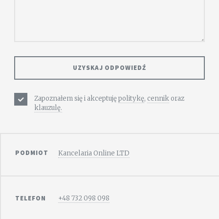
Zapoznałem się i akceptuję
politykę
,
cennik
oraz
klauzulę.
PODMIOT
Kancelaria Online LTD
TELEFON
+48 732 098 098