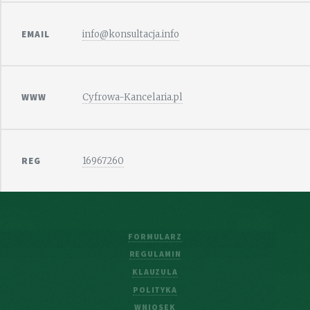
EMAIL
info@konsultacja.info
WWW
Cyfrowa-Kancelaria.pl
REG
16967260
FORMULARZ
REGULAMIN
KLAUZULA
POLITYKA
WNIOSEK