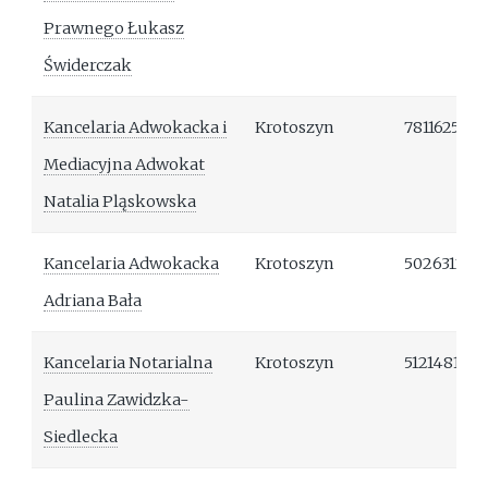
Prawnego Łukasz
Świderczak
Kancelaria Adwokacka i
Krotoszyn
781162544
Mediacyjna Adwokat
Natalia Pląskowska
Kancelaria Adwokacka
Krotoszyn
502631212
Adriana Bała
Kancelaria Notarialna
Krotoszyn
512148114
Paulina Zawidzka-
Siedlecka