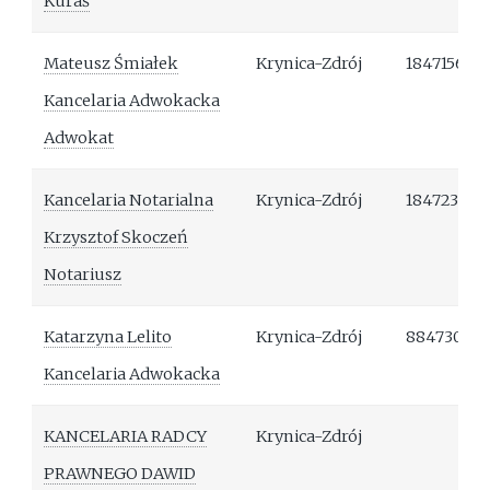
Kuraś
Mateusz Śmiałek
Krynica-Zdrój
184715637
Kancelaria Adwokacka
Adwokat
Kancelaria Notarialna
Krynica-Zdrój
184723721
Krzysztof Skoczeń
Notariusz
Katarzyna Lelito
Krynica-Zdrój
88473073
Kancelaria Adwokacka
KANCELARIA RADCY
Krynica-Zdrój
PRAWNEGO DAWID