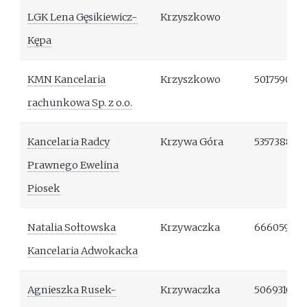
LGK Lena Gęsikiewicz-
Krzyszkowo
Kępa
KMN Kancelaria
Krzyszkowo
501759034
rachunkowa Sp. z o.o.
Kancelaria Radcy
Krzywa Góra
535738871
Prawnego Ewelina
Piosek
Natalia Sołtowska
Krzywaczka
66605954
Kancelaria Adwokacka
Agnieszka Rusek-
Krzywaczka
506931087