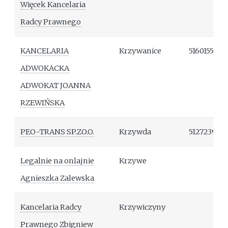
Więcek Kancelaria
Radcy Prawnego
KANCELARIA
Krzywanice
516015543
ADWOKACKA
ADWOKAT JOANNA
RZEWIŃSKA
PEO-TRANS SP.ZO.O.
Krzywda
512723966
Legalnie na onlajnie
Krzywe
Agnieszka Zalewska
Kancelaria Radcy
Krzywiczyny
Prawnego Zbigniew