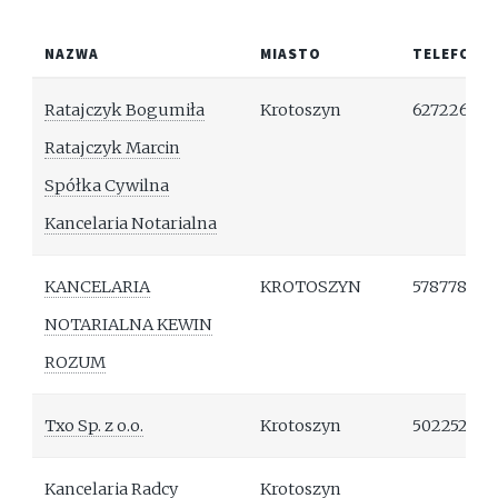
NAZWA
MIASTO
TELEFON
Ratajczyk Bogumiła
Krotoszyn
627226195
Ratajczyk Marcin
Spółka Cywilna
Kancelaria Notarialna
KANCELARIA
KROTOSZYN
578778876
NOTARIALNA KEWIN
ROZUM
Txo Sp. z o.o.
Krotoszyn
502252360
Kancelaria Radcy
Krotoszyn