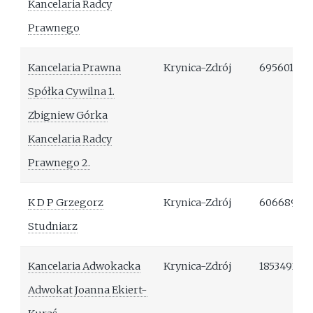
Kancelaria Radcy
Prawnego
Kancelaria Prawna
Krynica-Zdrój
695601689
Spółka Cywilna 1.
Zbigniew Górka
Kancelaria Radcy
Prawnego 2.
K D P Grzegorz
Krynica-Zdrój
60668923
Studniarz
Kancelaria Adwokacka
Krynica-Zdrój
185349282
Adwokat Joanna Ekiert-