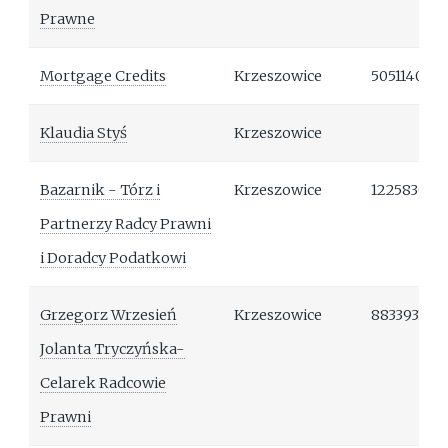
Prawne
Mortgage Credits
Krzeszowice
505114008
Klaudia Styś
Krzeszowice
Bazarnik - Tórz i
Krzeszowice
122583042
Partnerzy Radcy Prawni
i Doradcy Podatkowi
Grzegorz Wrzesień
Krzeszowice
883393167
Jolanta Tryczyńska-
Celarek Radcowie
Prawni