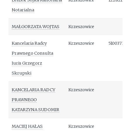
Leszek Sojka Kancelaria
Krzeszowice
122821326
Notarialna
MAŁGORZATA WOJTAS
Krzeszowice
Kancelaria Radcy
Krzeszowice
510037392
Prawnego Consulta
Iuris Grzegorz
Skrupski
KANCELARIA RADCY
Krzeszowice
PRAWNEGO
KATARZYNA SUDOMIR
MACIEJ HAŁAS
Krzeszowice