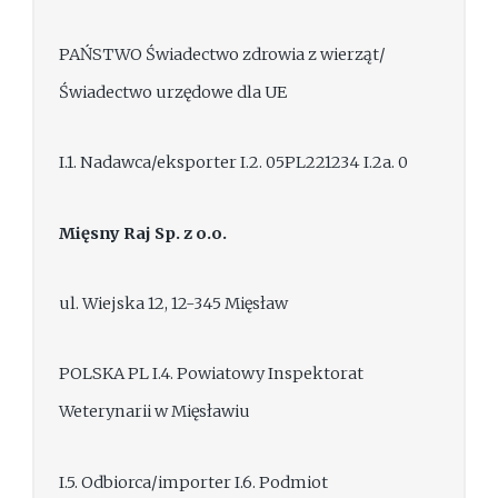
PAŃSTWO Świadectwo zdrowia z wierząt/
Świadectwo urzędowe dla UE
I.1. Nadawca/eksporter I.2. 05PL221234 I.2a. 0
Mięsny Raj Sp. z o.o.
ul. Wiejska 12, 12-345 Mięsław
POLSKA PL I.4. Powiatowy Inspektorat
Weterynarii w Mięsławiu
I.5. Odbiorca/importer I.6. Podmiot