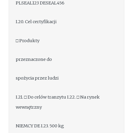
PLSEAL123 DESEAL456
I.20. Cel certyfikacji
□ Produkty
przeznaczone do
spożycia przez ludzi
I.21. □ Do celów tranzytu I.22. □ Na rynek
wewnętrzny
NIEMCY DE I.23. 500 kg