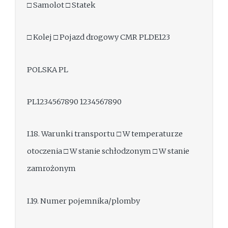
□ Samolot □ Statek
□ Kolej □ Pojazd drogowy CMR PLDE123
POLSKA PL
PL1234567890 1234567890
I.18. Warunki transportu □ W temperaturze
otoczenia □ W stanie schłodzonym □ W stanie
zamrożonym
I.19. Numer pojemnika/plomby