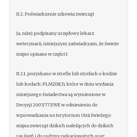
II.2. Poświadczenie zdrowia zwierząt
Ja, niżej podpisany urzędowy lekarz
weterynarii, niniejszym zaświadczam, że świeże
mięso opisane w części I:
II.2.1. pozyskano w strefie lub strefach o kodzie
lub kodach: PLMZ01(3), które w dniu wydania
niniejszego świadectwa są wymienione w
Decyzji 2007/777/WE w odniesieniu do
wprowadzania na terytorium Unii świeżego
mięsa zwierząt dzikich należących do dzikich
ras świń i do rodziny pekariowatych oraz: