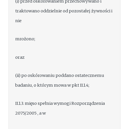
(i) przed oskórowaniem przechowywano i
traktowano oddzielnie od pozostałej żywności i
nie
mrożono;
oraz
(ii) po oskórowaniu poddano ostatecznemu
badaniu, o którym mowa w pkt II.1.4;
II.1.3. mięso spełnia wymogi Rozporządzenia
2075/2005 , a w