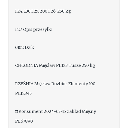
I.24. 100 I.25. 200 I.26. 250 kg
I.27. Opis przesyłki
0102 Dzik
CHŁODNIA Mięsław PL123 Tusze 250 kg
RZEŹNIA Mięsław Rozbiór Elementy 100
PL12345
□ Konsument 2024-03-15 Zakład Mięsny
PL67890