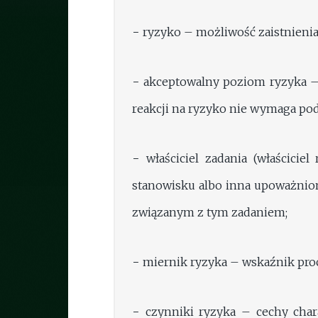
− ryzyko – możliwość zaistnienia
− akceptowalny poziom ryzyka – 
reakcji na ryzyko nie wymaga pod
− właściciel zadania (właścici
stanowisku albo inna upoważnion
związanym z tym zadaniem;
− miernik ryzyka – wskaźnik proc
− czynniki ryzyka – cechy char