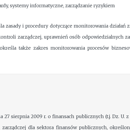
ardy, systemy informatyczne, zarządzanie ryzykiem
śla zasady i procedury dotyczące monitorowania działań 
kontroli zarządczej, uprawnień osób odpowiedzialnych z
określa także zakres monitorowania procesów biznesow
 27 sierpnia 2009 r. o finansach publicznych (t.j. Dz. U. z
i zarządczej dla sektora finansów publicznych, określo