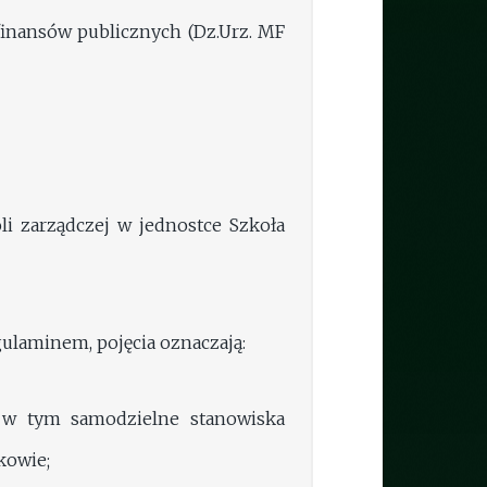
 finansów publicznych (Dz.Urz. MF
li zarządczej w jednostce Szkoła
gulaminem, pojęcia oznaczają:
 w tym samodzielne stanowiska
kowie;