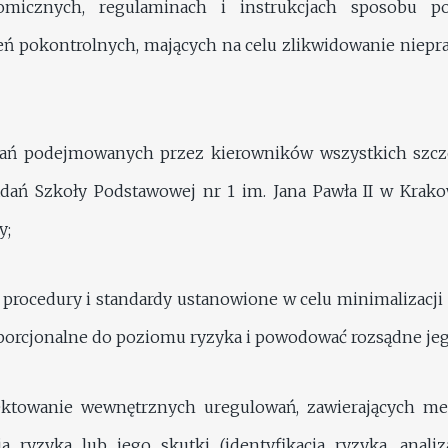
omicznych, regulaminach i instrukcjach sposobu pos
ń pokontrolnych, mających na celu zlikwidowanie niepra
dań podejmowanych przez kierowników wszystkich szcze
 zadań Szkoły Podstawowej nr 1 im. Jana Pawła II w Kra
y;
procedury i standardy ustanowione w celu minimalizacj
oporcjonalne do poziomu ryzyka i powodować rozsądne jeg
ektowanie wewnętrznych uregulowań, zawierających mec
 ryzyka lub jego skutki (identyfikacja ryzyka, anali