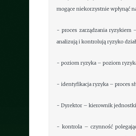
mogące niekorzystnie wpłynąć na 
− proces zarządzania ryzykiem –
analizują i kontrolują ryzyko dział
− poziom ryzyka – poziom ryzyka 
− identyfikacja ryzyka – proces s
− Dyrektor – kierownik jednostki
− kontrola – czynność polegaj