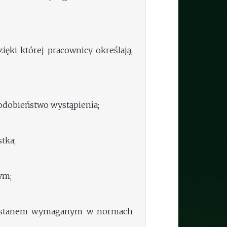
ęki której pracownicy określają,
podobieństwo wystąpienia;
tka;
ym;
 ze stanem wymaganym w normach