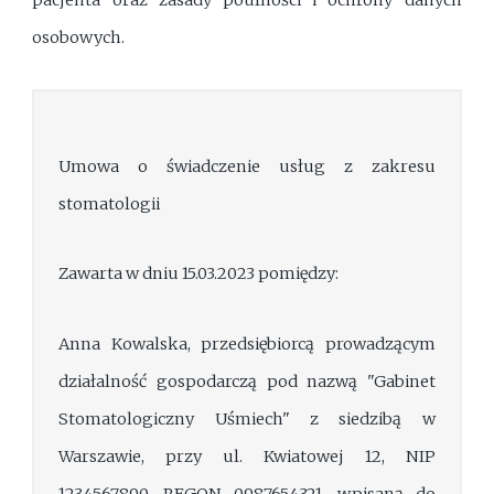
pacjenta oraz zasady poufności i ochrony danych
osobowych.
Umowa o świadczenie usług z zakresu
stomatologii
Zawarta w dniu 15.03.2023 pomiędzy:
Anna Kowalska, przedsiębiorcą prowadzącym
działalność gospodarczą pod nazwą "Gabinet
Stomatologiczny Uśmiech" z siedzibą w
Warszawie, przy ul. Kwiatowej 12, NIP
1234567890, REGON 0987654321, wpisaną do