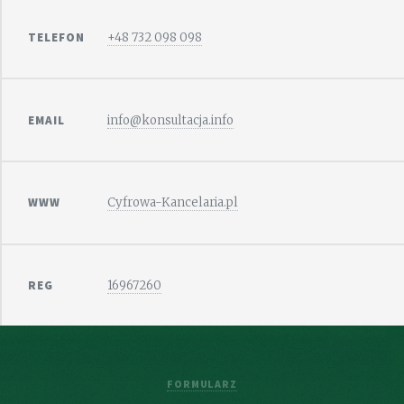
TELEFON
+48 732 098 098
EMAIL
info@konsultacja.info
WWW
Cyfrowa-Kancelaria.pl
REG
16967260
FORMULARZ