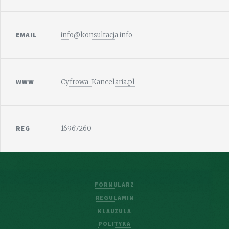
EMAIL
info@konsultacja.info
WWW
Cyfrowa-Kancelaria.pl
REG
16967260
FORMULARZ
REGULAMIN
KLAUZULA
POLITYKA