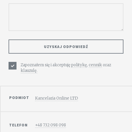
Zapoznałem się i akceptuję
politykę
,
cennik
oraz
klauzulę.
PODMIOT
Kancelaria Online LTD
TELEFON
+48 732 098 098