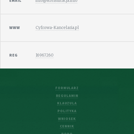
EMAIL
info@konsultacja.info
WWW
Cyfrowa-Kancelaria.pl
REG
16967260
FORMULARZ
REGULAMIN
KLAUZULA
POLITYKA
WNIOSEK
CENNIK
RODO