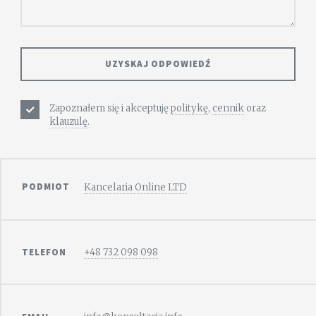
Zapoznałem się i akceptuję
politykę
,
cennik
oraz
klauzulę.
PODMIOT
Kancelaria Online LTD
TELEFON
+48 732 098 098