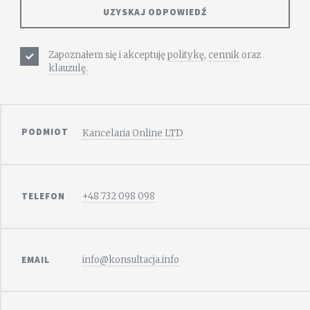
Zapoznałem się i akceptuję
politykę
,
cennik
oraz
klauzulę.
PODMIOT
Kancelaria Online LTD
TELEFON
+48 732 098 098
EMAIL
info@konsultacja.info