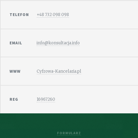
TELEFON
+48 732 098 098
EMAIL
info@konsultacja.info
WWW
Cyfrowa-Kancelaria.pl
REG
16967260
FORMULARZ