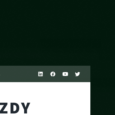
A
ZDY