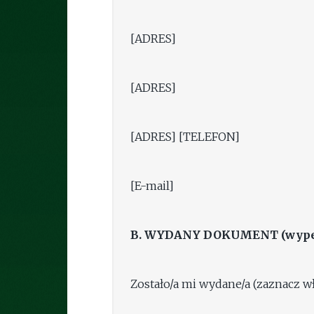
[ADRES]
[ADRES]
[ADRES] [TELEFON]
[E-mail]
B. WYDANY DOKUMENT (wypełn
Zostało/a mi wydane/a (zaznacz wł