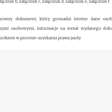
łącznik b, załącznik c, załącznik d, załącznik e, załącznik f
odzowny dokument, który gromadzi istotne dane oso
nymi osobowymi, informacje na temat wydanego doku
rokiem w procesie uzyskania prawa jazdy.