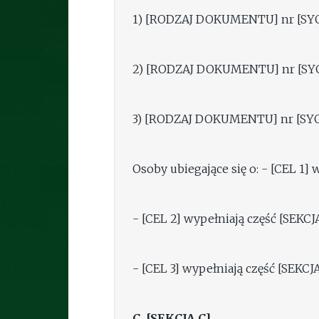
1) [RODZAJ DOKUMENTU] nr [SYG
2) [RODZAJ DOKUMENTU] nr [SYG
3) [RODZAJ DOKUMENTU] nr [SYG
Osoby ubiegające się o: - [CEL 1] 
- [CEL 2] wypełniają część [SEKCJA
- [CEL 3] wypełniają część [SEKCJA
C. [SEKCJA C]