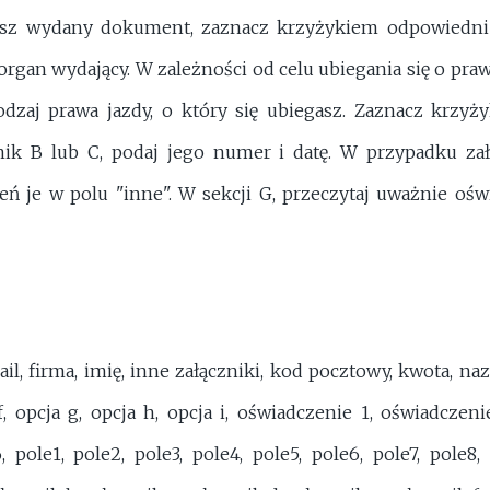
iadasz wydany dokument, zaznacz krzyżykiem odpowiedni
organ wydający. W zależności od celu ubiegania się o pra
odzaj prawa jazdy, o który się ubiegasz. Zaznacz krzyży
znik B lub C, podaj jego numer i datę. W przypadku załą
ń je w polu "inne". W sekcji G, przeczytaj uważnie oświa
e-mail, firma, imię, inne załączniki, kod pocztowy, kwota, na
 f, opcja g, opcja h, opcja i, oświadczenie 1, oświadczen
 pole1, pole2, pole3, pole4, pole5, pole6, pole7, pole8,