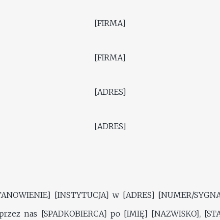
[FIRMA]
[FIRMA]
[ADRES]
[ADRES]
ANOWIENIE] [INSTYTUCJA] w [ADRES] [NUMER/SYGNATUR
zez nas [SPADKOBIERCA] po [IMIĘ] [NAZWISKO], [STA