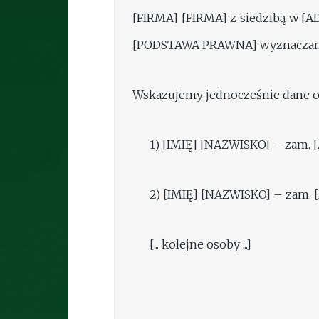
[FIRMA] [FIRMA] z siedzibą w [A
[PODSTAWA PRAWNA] wyznaczamy 
Wskazujemy jednocześnie dane os
1) [IMIĘ] [NAZWISKO] – zam. 
2) [IMIĘ] [NAZWISKO] – zam. 
[... kolejne osoby ...]