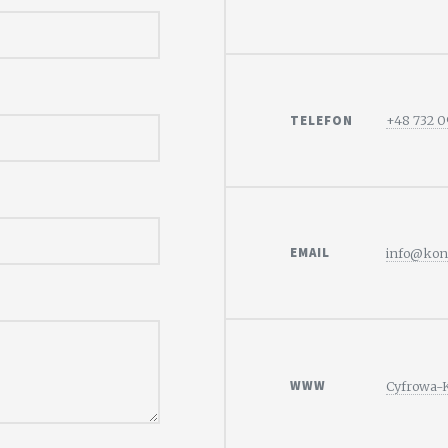
TELEFON
+48 732 
EMAIL
info@kons
WWW
Cyfrowa-K