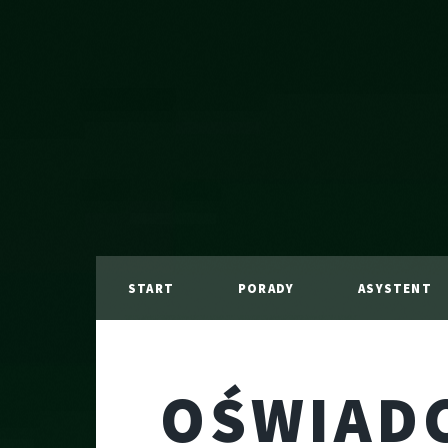
START
PORADY
ASYSTENT
OŚWIADC