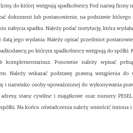
irmy, do której wstępują spadkobiercy. Pod nazwą firmy n
ć dokument lub postanowienie, na podstawie którego sp
iu nabycia spadku. Należy podać instytucję, która wydał
datą jego wydania. Należy opisać przedmiot postanowien
padkodawcy, po którym spadkobiercy wstępują do spółki. 
ub komplementariusz. Ponownie należy wpisać pełną
sem. Należy wskazać podstawę prawną wstąpienia do s
ię i nazwisko osoby upoważnionej do wykonywania praw
 adresy, stany cywilne i majątkowe oraz numery PESEL 
spółki. Na końcu oświadczenia należy umieścić imiona 