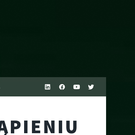
A
ĄPIENIU