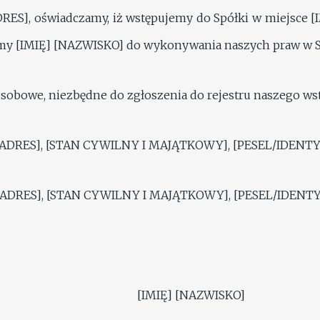
DRES], oświadczamy, iż wstępujemy do Spółki w miejsce [
[IMIĘ] [NAZWISKO] do wykonywania naszych praw w S
obowe, niezbędne do zgłoszenia do rejestru naszego wstą
[ADRES], [STAN CYWILNY I MAJĄTKOWY], [PESEL/IDENTY
[ADRES], [STAN CYWILNY I MAJĄTKOWY], [PESEL/IDENTY
[IMIĘ] [NAZWISKO]