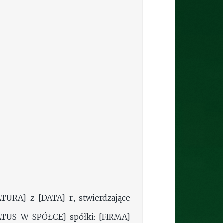
A] z [DATA] r., stwierdzające
TUS W SPÓŁCE] spółki: [FIRMA]