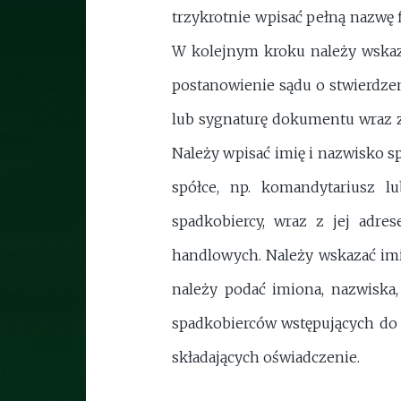
trzykrotnie wpisać pełną nazwę f
W kolejnym kroku należy wskaza
postanowienie sądu o stwierdzen
lub sygnaturę dokumentu wraz z 
Należy wpisać imię i nazwisko s
spółce, np. komandytariusz l
spadkobiercy, wraz z jej adre
handlowych. Należy wskazać im
należy podać imiona, nazwiska,
spadkobierców wstępujących do 
składających oświadczenie.