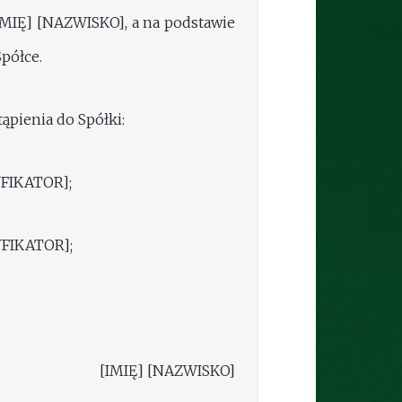
IMIĘ] [NAZWISKO], a na podstawie
półce.
pienia do Spółki:
FIKATOR];
FIKATOR];
 [IMIĘ] [NAZWISKO]