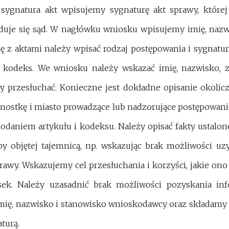
sygnatura akt wpisujemy sygnaturę akt sprawy, które
jduje się sąd. W nagłówku wniosku wpisujemy imię, nazwi
ę z aktami należy wpisać rodzaj postępowania i sygnatur
i kodeks. We wniosku należy wskazać imię, nazwisko, z
y przesłuchać. Konieczne jest dokładne opisanie okolic
nostkę i miasto prowadzące lub nadzorujące postępowanie
 podaniem artykułu i kodeksu. Należy opisać fakty ustal
y objętej tajemnicą, np. wskazując brak możliwości uzy
prawy. Wskazujemy cel przesłuchania i korzyści, jakie o
ek. Należy uzasadnić brak możliwości pozyskania inf
ę, nazwisko i stanowisko wnioskodawcy oraz składamy p
turą.