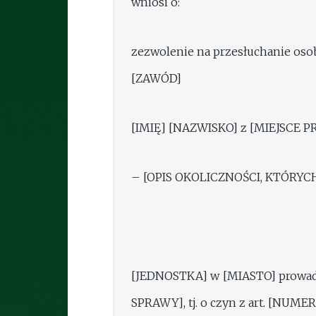
wniosi o:
zezwolenie na przesłuchanie osob
[ZAWÓD]
[IMIĘ] [NAZWISKO] z [MIEJSCE PR
– [OPIS OKOLICZNOŚCI, KTÓRYC
[JEDNOSTKA] w [MIASTO] prowad
SPRAWY], tj. o czyn z art. [NUM