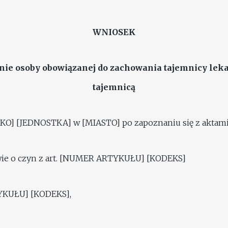
WNIOSEK
nie osoby obowiązanej do zachowania tajemnicy lekar
tajemnicą
KO] [JEDNOSTKA] w [MIASTO] po zapoznaniu się z akta
wie o czyn z art. [NUMER ARTYKUŁU] [KODEKS]
TYKUŁU] [KODEKS],