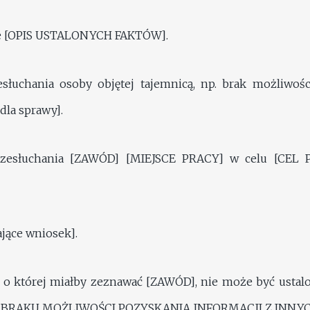
że [OPIS USTALONYCH FAKTÓW].
esłuchania osoby objętej tajemnicą, np. brak możliwośc
dla sprawy].
przesłuchania [ZAWÓD] [MIEJSCE PRACY] w celu [CEL
jące wniosek].
, o której miałby zeznawać [ZAWÓD], nie może być usta
 BRAKU MOŻLIWOŚCI POZYSKANIA INFORMACJI Z INNYCH 