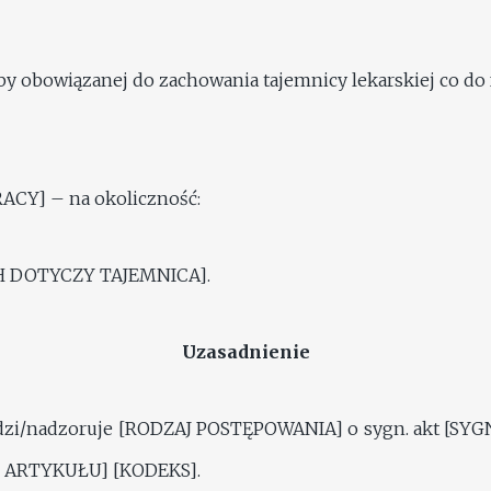
y obowiązanej do zachowania tajemnicy lekarskiej co do 
ACY] – na okoliczność:
H DOTYCZY TAJEMNICA].
Uzasadnienie
zi/nadzoruje [RODZAJ POSTĘPOWANIA] o sygn. akt [SYG
ER ARTYKUŁU] [KODEKS].