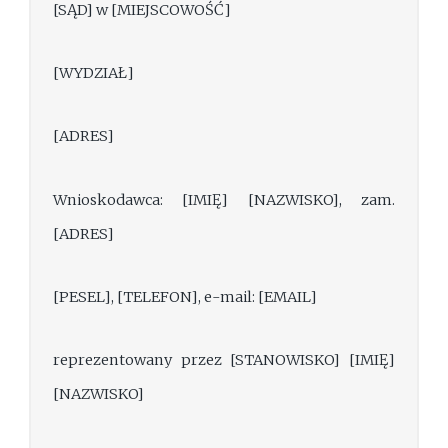
[SĄD] w [MIEJSCOWOŚĆ]
[WYDZIAŁ]
[ADRES]
Wnioskodawca: [IMIĘ] [NAZWISKO], zam.
[ADRES]
[PESEL], [TELEFON], e-mail: [EMAIL]
reprezentowany przez [STANOWISKO] [IMIĘ]
[NAZWISKO]