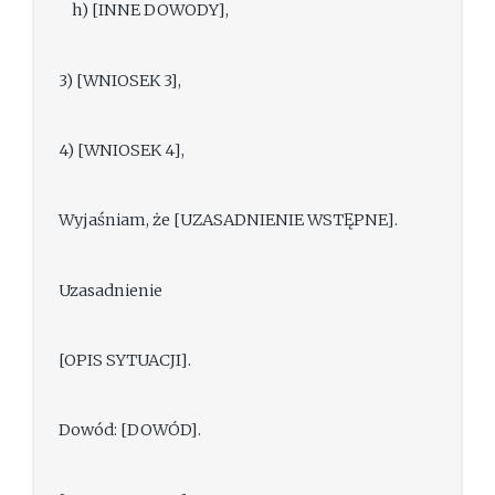
h) [INNE DOWODY],
3) [WNIOSEK 3],
4) [WNIOSEK 4],
Wyjaśniam, że [UZASADNIENIE WSTĘPNE].
Uzasadnienie
[OPIS SYTUACJI].
Dowód: [DOWÓD].