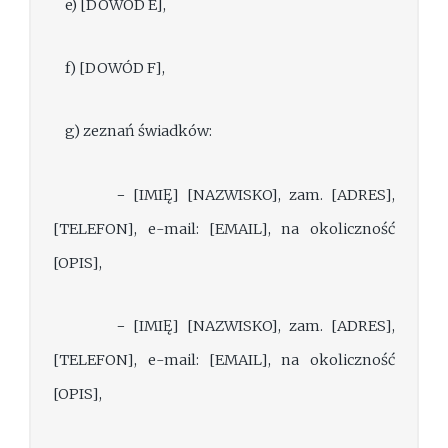
e) [DOWÓD E],
f) [DOWÓD F],
g) zeznań świadków:
− [IMIĘ] [NAZWISKO], zam. [ADRES],
[TELEFON], e-mail: [EMAIL], na okoliczność
[OPIS],
− [IMIĘ] [NAZWISKO], zam. [ADRES],
[TELEFON], e-mail: [EMAIL], na okoliczność
[OPIS],