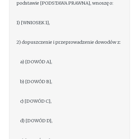
podstawie [PODSTAWA PRAWNA], wnoszę o:
1) [WNIOSEK 1],
2) dopuszczenie i przeprowadzenie dowodów z:
a) [DOWÓD A],
b) [DOWÓD B],
c) [DOWÓD C],
d) [DOWÓD D],