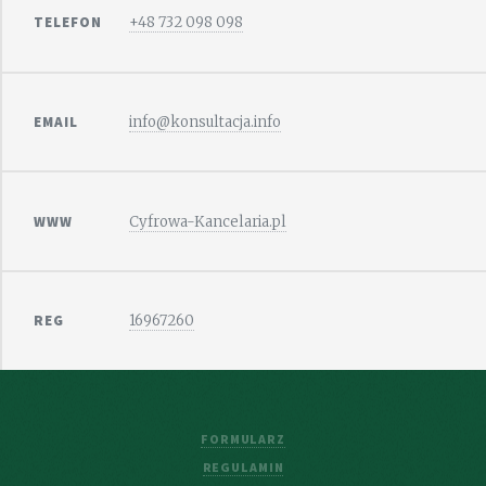
TELEFON
+48 732 098 098
EMAIL
info@konsultacja.info
WWW
Cyfrowa-Kancelaria.pl
REG
16967260
FORMULARZ
REGULAMIN