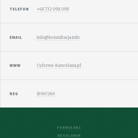
TELEFON
+48 732 098 098
EMAIL
info@konsultacja.info
WWW
Cyfrowa-Kancelaria.pl
REG
16967260
FORMULARZ
REGULAMIN